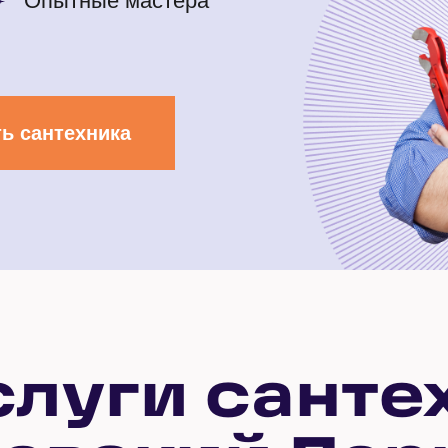
Опытные мастера
ь сантехника
слуги санте