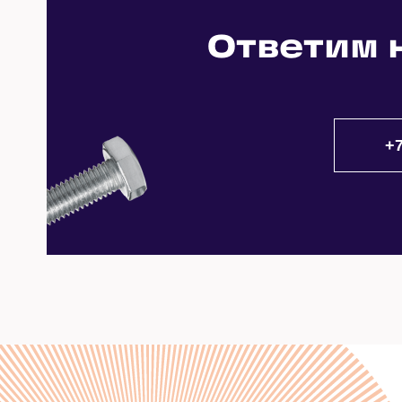
Замена душевых уголков
Ремонт внутренностей унитазов
Устранение засора сифона
Ответим 
Протечка отопления
Замена душевых перегородок
Ремонт душевых кабин
Устранение засора труб
Протечка ванны
Замена шторок в ванной
Ремонт полотенцесушителей
Устранение засора унитаза
Протечка унитаза
Замена полотенцесушителей
Ремонт сифонов
Устранение засора канализации
Протечка смесителя
Замена фильтров воды
Устранение засора с применением спе
Протечка душевой кабины
Замена биде
Устранение засора с применением ги