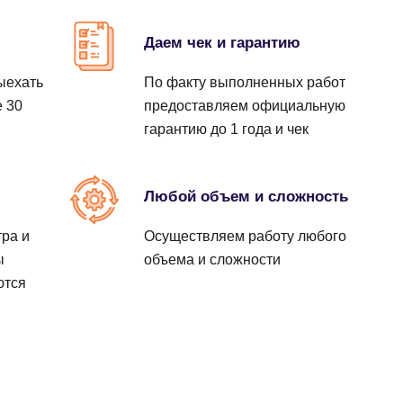
Заказать
Заказать
Заказать
Даем чек и гарантию
ыехать
По факту выполненных работ
Заказать
е 30
предоставляем официальную
Заказать
гарантию до 1 года и чек
Заказать
ы
Любой объем и сложность
Заказать
ра и
Осуществляем работу любого
ы
объема и сложности
ются