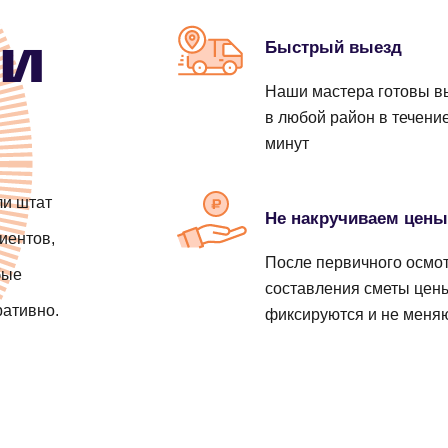
от 4000 ₽
от 690 ₽
от 1400 ₽
ии
Быстрый выезд
от 690 ₽
Наши мастера готовы в
в любой район в течени
от 790 ₽
минут
от 890 ₽
ли штат
Не накручиваем цен
иентов,
от 300 ₽
рубу
После первичного осмот
бые
составления сметы цен
ративно.
фиксируются и не меня