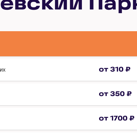
евский Пар
от 310 ₽
их
от 350 ₽
от 1700 ₽