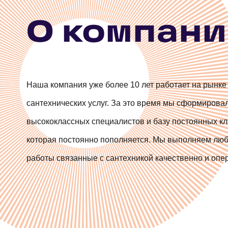
Протечка счетчика
машины Rothenberger
Замена писсуаров
О компан
Устранение протечек раковины
Замена ванны
Наша компания уже более 10 лет работает на рынке
Протечка полотенцесушителя
сантехнических услуг. За это время мы сформирова
высококлассных специалистов и базу постоянных кл
Вырез (выпил) в дереве под розетку\т
которая постоянно пополняется. Мы выполняем лю
работы связанные с сантехникой качественно и опе