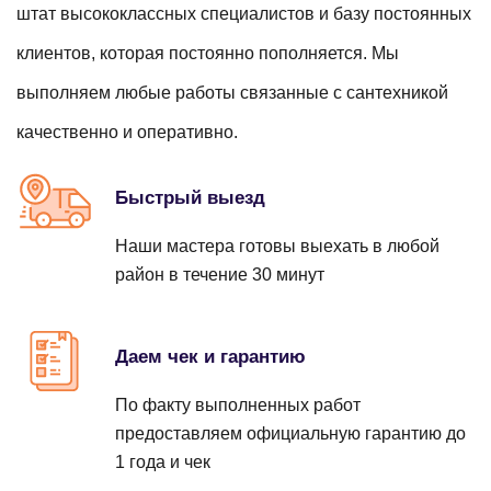
Заказать
от 890 ₽
Замена душевых перегородок
штат высококлассных специалистов и базу постоянных
Заказать
от 690 ₽
Устранение засора унитаза
клиентов, которая постоянно пополняется. Мы
Заказать
от 2950 ₽
выполняем любые работы связанные с сантехникой
Заказать
от 690 ₽
Ремонт полотенцесушителей
качественно и оперативно.
Протечка смесителя
Заказать
от 840 ₽
Замена шторок в ванной
Заказать
от 690 ₽
Устранение засора канализации
Быстрый выезд
Заказать
от 700 ₽
Заказать
от 990 ₽
Наши мастера готовы выехать в любой
Ремонт сифонов
район в течение 30 минут
Протечка душевой кабины
Заказать
от 390 ₽
Замена полотенцесушителей
Заказать
от 580 ₽
Устранение засора с применением спец. техники
Даем чек и гарантию
Заказать
от 800 ₽
Заказать
от 4000 ₽
По факту выполненных работ
Протечка счетчика
предоставляем официальную гарантию до
Замена фильтров воды
1 года и чек
Заказать
от 690 ₽