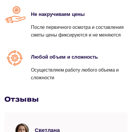
Устранение засора с применением
Заказать
от 550 ₽
гидродинамической прочистной машины
Rothenberger
Не накручиваем цены
Устранение протечек раковины
Заказать
от 4000 ₽
После первичного осмотра и составления
Замена биде
сметы цены фиксируются и не меняются
Заказать
от 690 ₽
Заказать
от 1500 ₽
Любой объем и сложность
Протечка полотенцесушителя
Осуществляем работу любого объема и
Замена писсуаров
сложности
Заказать
от 890 ₽
Заказать
от 1400 ₽
Отзывы
Вырез (выпил) в дереве под розетку\трубу
Замена ванны
Заказать
от 300 ₽
Заказать
от 790 ₽
Светлана