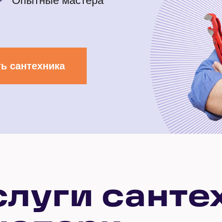
Опытные мастера
ь сантехника
слуги санте