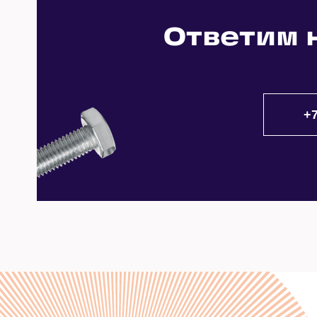
Замена душевых уголков
Ремонт внутренностей унитазов
Устранение засора сифона
Ответим 
Протечка отопления
Замена душевых перегородок
Ремонт душевых кабин
Устранение засора труб
Протечка ванны
Замена шторок в ванной
Ремонт полотенцесушителей
Устранение засора унитаза
Протечка унитаза
Замена полотенцесушителей
Ремонт сифонов
Устранение засора канализации
Протечка смесителя
Замена фильтров воды
Устранение засора с применением спе
Протечка душевой кабины
Замена биде
Устранение засора с применением ги