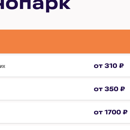
нопарк
от 310 ₽
их
от 350 ₽
от 1700 ₽