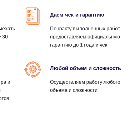
Заказать
Заказать
Заказать
Даем чек и гарантию
ыехать
По факту выполненных работ
Заказать
е 30
предоставляем официальную
Заказать
гарантию до 1 года и чек
Заказать
ы
Любой объем и сложность
Заказать
ра и
Осуществляем работу любого
ы
объема и сложности
ются