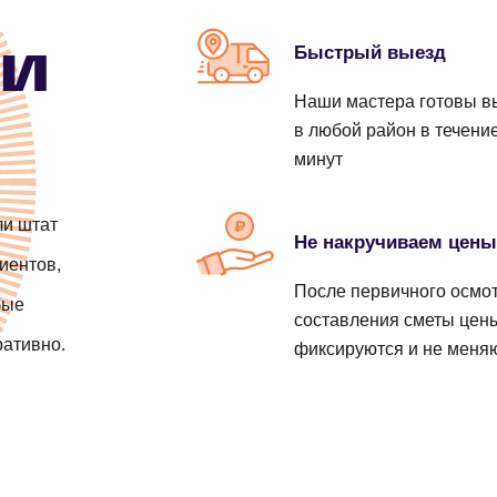
от 4000 ₽
от 690 ₽
от 1400 ₽
ии
Быстрый выезд
от 690 ₽
Наши мастера готовы в
в любой район в течени
от 790 ₽
минут
от 890 ₽
ли штат
Не накручиваем цен
иентов,
от 300 ₽
рубу
После первичного осмот
бые
составления сметы цен
ративно.
фиксируются и не меня