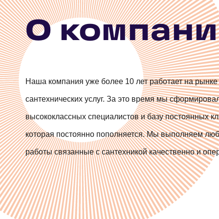
Протечка счетчика
машины Rothenberger
Замена писсуаров
О компан
Устранение протечек раковины
Замена ванны
Наша компания уже более 10 лет работает на рынке
Протечка полотенцесушителя
сантехнических услуг. За это время мы сформирова
высококлассных специалистов и базу постоянных кл
Вырез (выпил) в дереве под розетку\т
которая постоянно пополняется. Мы выполняем лю
работы связанные с сантехникой качественно и опе