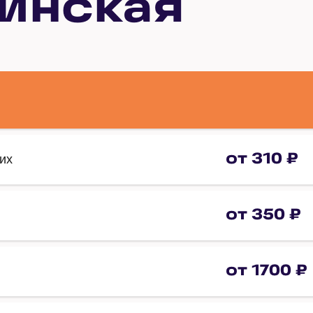
инская
от 310 ₽
их
от 350 ₽
от 1700 ₽