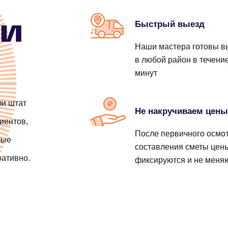
от 4000 ₽
от 690 ₽
от 1400 ₽
ии
Быстрый выезд
от 690 ₽
Наши мастера готовы в
в любой район в течени
от 790 ₽
минут
от 890 ₽
ли штат
Не накручиваем цен
иентов,
от 300 ₽
рубу
После первичного осмот
бые
составления сметы цен
ративно.
фиксируются и не меня