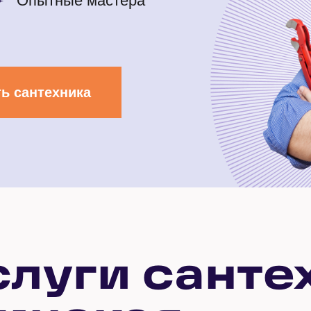
Опытные мастера
ь сантехника
слуги санте