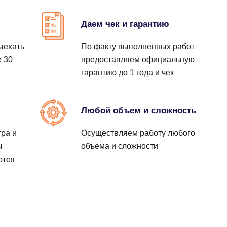
Заказать
Заказать
Заказать
Даем чек и гарантию
ыехать
По факту выполненных работ
Заказать
е 30
предоставляем официальную
Заказать
гарантию до 1 года и чек
Заказать
ы
Любой объем и сложность
Заказать
ра и
Осуществляем работу любого
ы
объема и сложности
ются