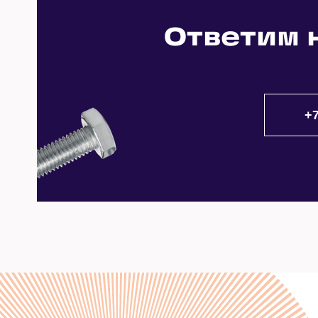
Замена душевых уголков
Ремонт внутренностей унитазов
Устранение засора сифона
Ответим 
Протечка отопления
Замена душевых перегородок
Ремонт душевых кабин
Устранение засора труб
Протечка ванны
Замена шторок в ванной
Ремонт полотенцесушителей
Устранение засора унитаза
Протечка унитаза
Замена полотенцесушителей
Ремонт сифонов
Устранение засора канализации
Протечка смесителя
Замена фильтров воды
Устранение засора с применением спе
Протечка душевой кабины
Замена биде
Устранение засора с применением ги