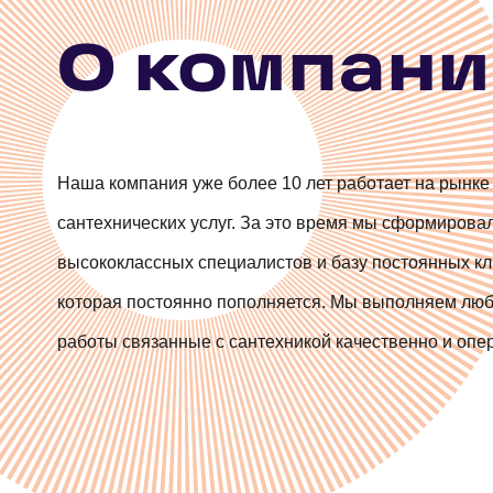
Протечка счетчика
машины Rothenberger
Замена писсуаров
О компан
Устранение протечек раковины
Замена ванны
Наша компания уже более 10 лет работает на рынке
Протечка полотенцесушителя
сантехнических услуг. За это время мы сформирова
высококлассных специалистов и базу постоянных кл
Вырез (выпил) в дереве под розетку\т
которая постоянно пополняется. Мы выполняем лю
работы связанные с сантехникой качественно и опе