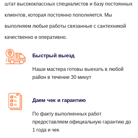
Заказать
от 890 ₽
Замена душевых перегородок
штат высококлассных специалистов и базу постоянных
Заказать
от 690 ₽
Устранение засора унитаза
клиентов, которая постоянно пополняется. Мы
Заказать
от 2950 ₽
выполняем любые работы связанные с сантехникой
Заказать
от 690 ₽
Ремонт полотенцесушителей
качественно и оперативно.
Протечка смесителя
Заказать
от 840 ₽
Замена шторок в ванной
Заказать
от 690 ₽
Устранение засора канализации
Быстрый выезд
Заказать
от 700 ₽
Заказать
от 990 ₽
Наши мастера готовы выехать в любой
Ремонт сифонов
район в течение 30 минут
Протечка душевой кабины
Заказать
от 390 ₽
Замена полотенцесушителей
Заказать
от 580 ₽
Устранение засора с применением спец. техники
Даем чек и гарантию
Заказать
от 800 ₽
Заказать
от 4000 ₽
По факту выполненных работ
Протечка счетчика
предоставляем официальную гарантию до
Замена фильтров воды
1 года и чек
Заказать
от 690 ₽