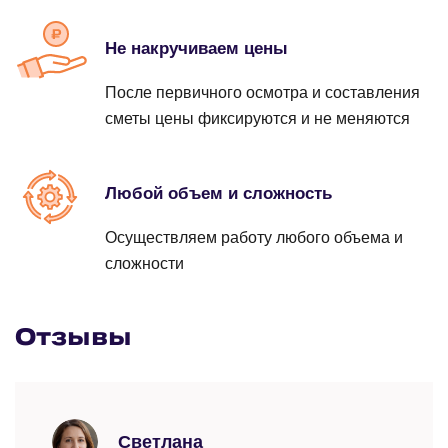
Устранение засора с применением
Заказать
от 550 ₽
гидродинамической прочистной машины
Rothenberger
Не накручиваем цены
Устранение протечек раковины
Заказать
от 4000 ₽
После первичного осмотра и составления
Замена биде
сметы цены фиксируются и не меняются
Заказать
от 690 ₽
Заказать
от 1500 ₽
Любой объем и сложность
Протечка полотенцесушителя
Осуществляем работу любого объема и
Замена писсуаров
сложности
Заказать
от 890 ₽
Заказать
от 1400 ₽
Отзывы
Вырез (выпил) в дереве под розетку\трубу
Замена ванны
Заказать
от 300 ₽
Заказать
от 790 ₽
Светлана